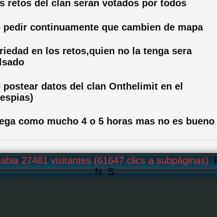
os retos del clan seran votados por todos
o pedir continuamente que cambien de mapa
riedad en los retos,quien no la tenga sera
lsado
 postear datos del clan Onthelimit en el
(espias)
uega como mucho 4 o 5 horas mas no es bueno
abia 27481 visitantes (61647 clics a subpáginas)
N. S.