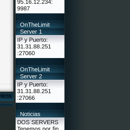
95.16.12.234:
9987
OnTheLimit
Server 1
IP y Puerto:
31.31.88.251
:27060
OnTheLimit
Server 2
IP y Puerto:
31.31.88.251
Hiros
:27066
Noticias
DOS SERVERS
Tenemos por fin