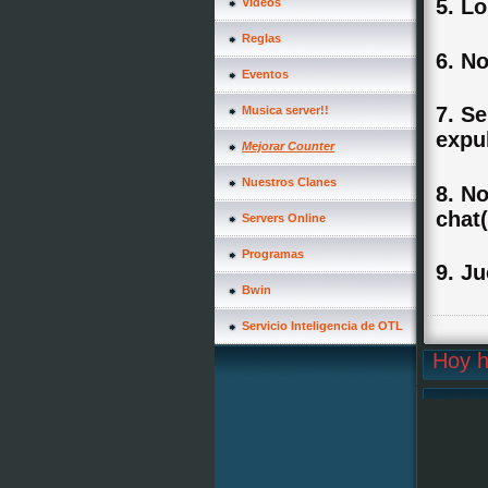
5. L
Videos
Reglas
6. N
Eventos
7. Se
Musica server!!
expu
Mejorar Counter
Nuestros Clanes
8. No
chat
Servers Online
Programas
9. J
Bwin
Servicio Inteligencia de OTL
Hoy h