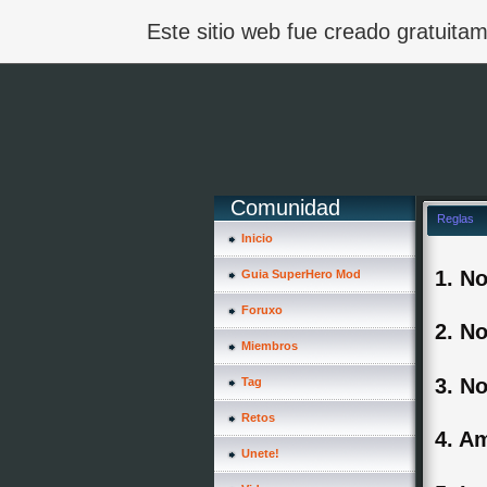
Este sitio web fue creado gratuit
Comunidad
Reglas
Inicio
1. N
Guia SuperHero Mod
Foruxo
2. No
Miembros
3. No
Tag
Retos
4. A
Unete!